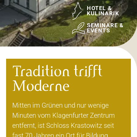
BILDUN
PROGR
HOTEL 
KULINA
Tradition trifft
SEMINA
EVENT
Moderne
Mitten im Grünen und nur wenige
Minuten vom Klagenfurter Zentrum
entfernt, ist Schloss Krastowitz seit
fast 70 Jahren ein Ort für Bildung,