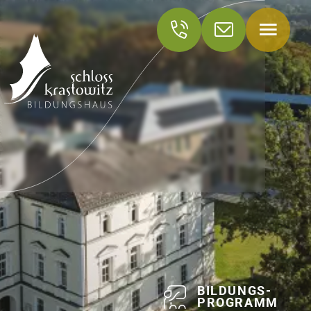
Menü
+43
krastowitz@lk-
463
kaernten.at
5850
-
2100